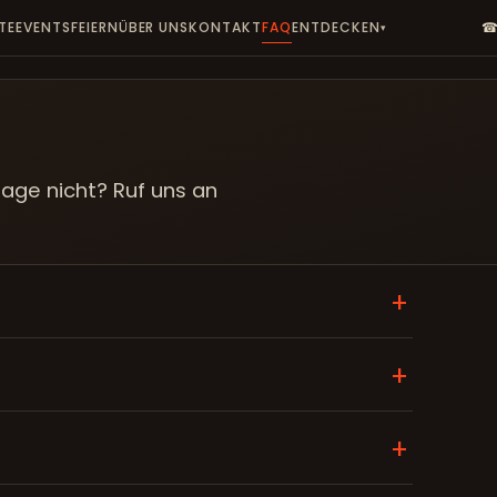
TE
EVENTS
FEIERN
ÜBER UNS
KONTAKT
FAQ
ENTDECKEN
☎
▾
rage nicht? Ruf uns an