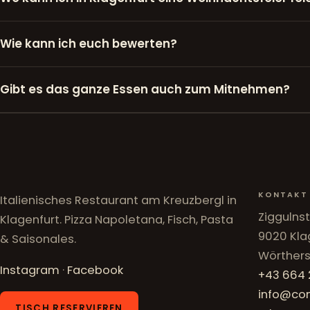
Wie kann ich euch bewerten?
Gibt es das ganze Essen auch zum Mitnehmen?
KONTAKT
Italienisches Restaurant am Kreuzbergl in
Ziggulns
Klagenfurt. Pizza Napoletana, Fisch, Pasta
9020 Kla
& Saisonales.
Wörther
Instagram
·
Facebook
+43 664
info@co
TISCH RESERVIEREN