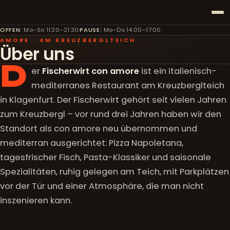
OFFEN
:
Mo–So 11:30–21:30
·
PAUSE
:
Mo–Do 14:00–17:00
AMORE · AM KREUZBERGLTEICH
Über uns
D
er
Fischerwirt con amore
ist ein italienisch-
mediterranes Restaurant am Kreuzberglteich
in Klagenfurt. Der Fischerwirt gehört seit vielen Jahren
zum Kreuzbergl – vor rund drei Jahren haben wir den
Standort als con amore neu übernommen und
mediterran ausgerichtet: Pizza Napoletana,
tagesfrischer Fisch, Pasta-Klassiker und saisonale
Spezialitäten, ruhig gelegen am Teich, mit Parkplätzen
vor der Tür und einer Atmosphäre, die man nicht
inszenieren kann.