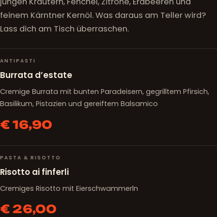
jungen Kräutern, Fenchel, Zitrone, Erdbeeren und
feinem Kärntner Kernöl. Was daraus am Teller wird?
Lass dich am Tisch überraschen.
ANTIPASTI
Burrata d’estate
Cremige Burrata mit bunten Paradeisern, gegrilltem Pfirsich,
Basilikum, Pistazien und gereiftem Balsamico
€ 16,90
PASTA & RISOTTO
Risotto ai finferli
Cremiges Risotto mit Eierschwammerln
€ 26,00