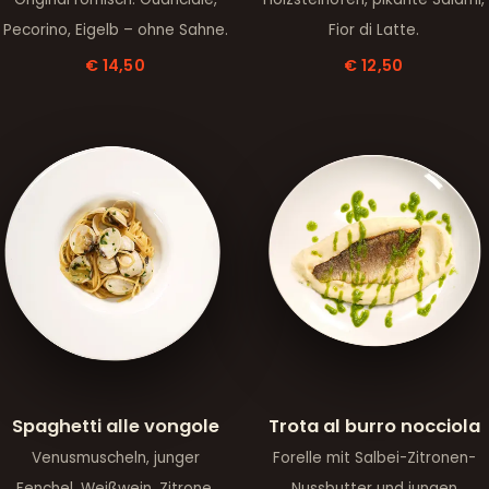
Pecorino, Eigelb – ohne Sahne.
Fior di Latte.
€ 14,50
€ 12,50
Spaghetti alle vongole
Trota al burro nocciola
Venusmuscheln, junger
Forelle mit Salbei-Zitronen-
Fenchel, Weißwein, Zitrone,
Nussbutter und jungen