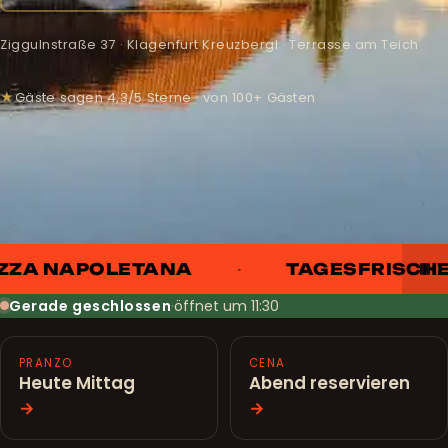
Ziggulnstraße 37 · Klagenfurt Kreuzbergl · Terrasse am Teich
★
Gäste sagen 4,3/5 Sterne · von 100+ Gästen
ZZA NAPOLETANA
TAGESFRISCHER
Gerade geschlossen
·
öffnet um 11:30
PRANZO
CENA
Heute Mittag
Abend reservieren
→
→