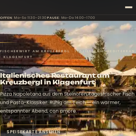
OFFEN
:
Mo–So 11:30–21:30
·
PAUSE
:
Mo–Do 14:00–17:00
FISCHERWIRT AM KREUZBERGL · ITALIENISCH-MEDITERRAN
· KLAGENFURT
Italienisches Restaurant am
Kreuzbergl in Klagenfurt
Pizza Napoletana aus dem Steinofen, tagesfrischer Fisch
und Pasta-Klassiker. Ruhig am Teich — ein warmer,
entspannter Abend, con amore.
SPEISEKARTE ANSEHEN