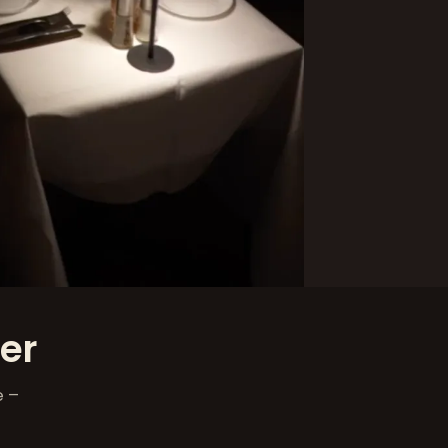
ier
e –