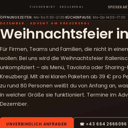
SPEISEKAR
FISCHERWIRT · KREUZBERGL
ÖFFNUNGSZEITEN
:
Mo–So 11:30–21:30
·
KÜCHENPAUSE
:
Mo–Do 14:00–17:00
DEZEMBER · ADVENT AM KREUZBERGL
Weihnachtsfeier in
Für Firmen, Teams und Familien, die nicht in einem
wollen: Bei uns wird die Weihnachtsfeier italienisc
unkompliziert – als Menü, Tavolata oder Sharing-
Kreuzbergl. Mit drei klaren Paketen ab 39 € pro Pe
zu rund 80 Personen weißt du von Anfang an, was
in welcher Größe sie funktioniert. Termine im Adve
Dezember.
UNVERBINDLICH ANFRAGEN
☎ +43 664 2666096