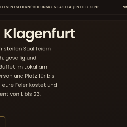
TE
EVENTS
FEIERN
ÜBER UNS
KONTAKT
FAQ
ENTDECKEN
☎
▾
 Klagenfurt
 steifen Saal feiern
h, gesellig und
Buffet im Lokal am
rson und Platz für bis
 eure Feier kostet und
nt von 1. bis 23.