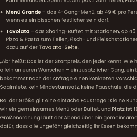
Familienrunden: Aperitivo, Antipasti zum Teilen, Pas
Menù Grande
– das 4-Gang-Menü, ab 49 € pro Perso
wenn es ein bisschen festlicher sein darf.
Tavolata
– das Sharing-Buffet mit Stationen, ab 45 
Pizza & Pasta zum Teilen, Fisch- und Fleischstatione
dazu auf der
Tavolata-Seite
.
„Ab“ heißt: Das ist der Startpreis, den jeder kennt. Wi
allein an euren Wünschen – ein zusätzlicher Gang, ein
bekommst nach der Anfrage einen konkreten Vorschlag 
Saalmiete, kein Mindestumsatz, keine Pauschale, die du
Bei der Größe gilt eine einfache Faustregel: Kleine Ru
wir ein gemeinsames Menü oder Buffet, und
Platz ist 
Größenordnung läuft der Abend über ein gemeinsames 
dafür, dass alle ungefähr gleichzeitig ihr Essen bekom