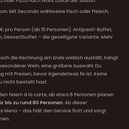
ta oder Pizza nach Wahl, Dolce der Saison.
n. Mit Secondo wahlweise Fisch oder Fleisch,
€ pro Person (ab 15 Personen). Antipasti-Buffet,
n, Dessertbuffet – die geselligste Variante. Mehr
e hoch die Rechnung am Ende wirklich ausfällt, hängt
 besonderer Wein, eine größere Auswahl. Du
mit Preisen, bevor irgendetwas fix ist. Keine
 nicht bestellt hast.
nden feiern à la carte, ab etwa 8 Personen planen
für bis zu rund 80 Personen
. Ab dieser
Menü – das hält den Service flott und sorgt
men.