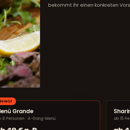
bekommt ihr einen konkreten Vors
Beliebt
enù Grande
Shari
b 8 Personen · 4-Gang-Menü
ab 15 Pe
b 49 € p. P.
ab 45