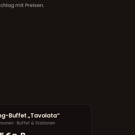
chlag mit Preisen.
ng-Buffet „Tavolata“
rsonen · Buffet & Stationen
 € p. P.