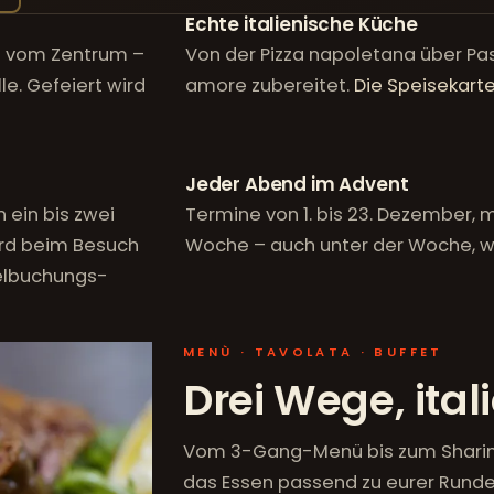
Echte italienische Küche
en vom Zentrum –
Von der Pizza napoletana über Pas
e. Gefeiert wird
amore zubereitet.
Die Speisekart
Jeder Abend im Advent
 ein bis zwei
Termine von 1. bis 23. Dezember, 
ird beim Besuch
Woche – auch unter der Woche, w
elbuchungs-
MENÙ · TAVOLATA · BUFFET
Drei Wege, ital
Vom 3-Gang-Menü bis zum Sharing-
das Essen passend zu eurer Rund