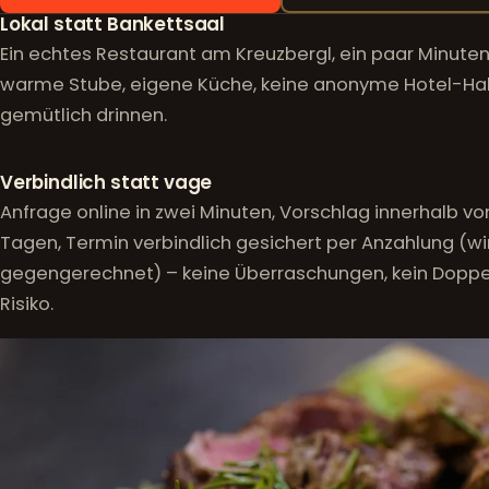
Warum bei uns feiern
Lokal statt Bankettsaal
Ein echtes Restaurant am Kreuzbergl, ein paar Minut
warme Stube, eigene Küche, keine anonyme Hotel-Hall
gemütlich drinnen.
Verbindlich statt vage
Anfrage online in zwei Minuten, Vorschlag innerhalb von
Tagen, Termin verbindlich gesichert per Anzahlung (w
gegengerechnet) – keine Überraschungen, kein Dopp
Risiko.