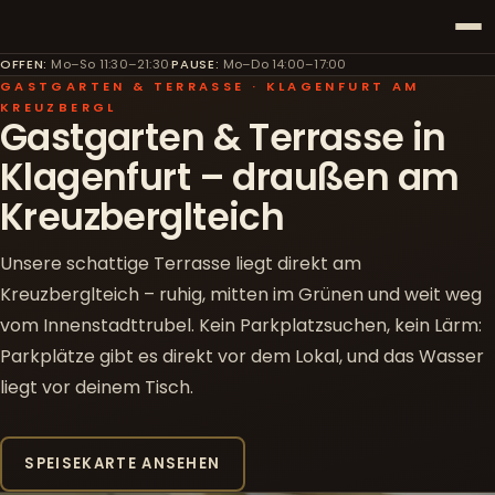
OFFEN
:
Mo–So 11:30–21:30
·
PAUSE
:
Mo–Do 14:00–17:00
GASTGARTEN & TERRASSE · KLAGENFURT AM
KREUZBERGL
Gastgarten & Terrasse in
Klagenfurt – draußen am
Kreuzberglteich
Unsere schattige Terrasse liegt direkt am
Kreuzberglteich – ruhig, mitten im Grünen und weit weg
vom Innenstadttrubel. Kein Parkplatzsuchen, kein Lärm:
Parkplätze gibt es direkt vor dem Lokal, und das Wasser
liegt vor deinem Tisch.
SPEISEKARTE ANSEHEN