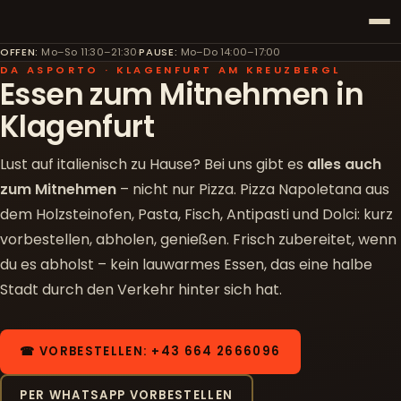
OFFEN
:
Mo–So 11:30–21:30
·
PAUSE
:
Mo–Do 14:00–17:00
DA ASPORTO · KLAGENFURT AM KREUZBERGL
Essen zum Mitnehmen in
Klagenfurt
Lust auf italienisch zu Hause? Bei uns gibt es
alles auch
zum Mitnehmen
– nicht nur Pizza. Pizza Napoletana aus
dem Holzsteinofen, Pasta, Fisch, Antipasti und Dolci: kurz
vorbestellen, abholen, genießen. Frisch zubereitet, wenn
du es abholst – kein lauwarmes Essen, das eine halbe
Stadt durch den Verkehr hinter sich hat.
☎ VORBESTELLEN: +43 664 2666096
PER WHATSAPP VORBESTELLEN